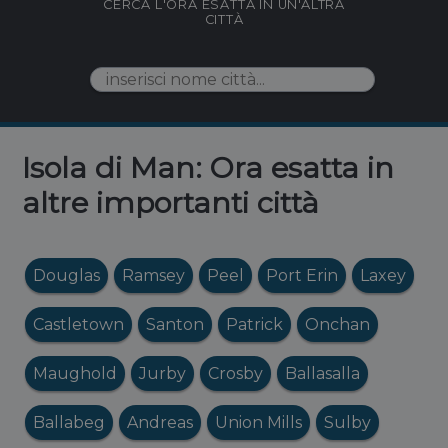
CERCA L'ORA ESATTA IN UN'ALTRA
CITTÀ
Isola di Man: Ora esatta in
altre importanti città
Douglas
Ramsey
Peel
Port Erin
Laxey
Castletown
Santon
Patrick
Onchan
Maughold
Jurby
Crosby
Ballasalla
Ballabeg
Andreas
Union Mills
Sulby