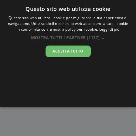
Oraesatta
.co
Questo sito web utilizza cookie
Questo sito web utilizza i cookie per migliorare la tua esperienza di
navigazione. Utilizzando il nostro sito web acconsenti a tutti i cookie
Ora Esatta
Peel
in conformità con la nostra policy per i cookie.
Leggi di più
MOSTRA TUTTI I PARTNER
(1137) →
02:58:54
ACCETTA TUTTO
venerdì 7 agosto 2026
Alba e
Disegni da
Fasi lunari
Cronometro
Tramonto
colorare