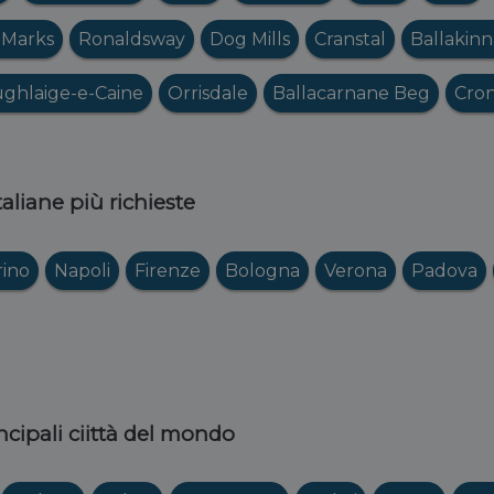
 Marks
Ronaldsway
Dog Mills
Cranstal
Ballakin
ghlaige-e-Caine
Orrisdale
Ballacarnane Beg
Cro
italiane più richieste
rino
Napoli
Firenze
Bologna
Verona
Padova
ncipali ciittà del mondo