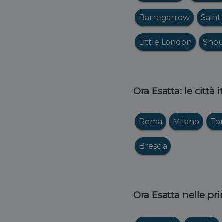
Barregarrow
Saint
Little London
Shou
Ora Esatta: le città 
Roma
Milano
To
Brescia
Ora Esatta nelle pri