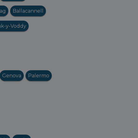
nag
Ballacannell
nk-y-Voddy
Genova
Palermo