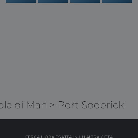
ola di Man
>
Port Soderick
CERCA L'ORA ESATTA IN UN'ALTRA CITTÀ