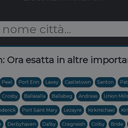
n: Ora esatta in altre importa
Peel
Port Erin
Laxey
Castletown
Santon
Pat
Crosby
Ballasalla
Ballabeg
Andreas
Union Mill
oderick
Port Saint Mary
Lezayre
Kirkmichael
Ki
e
Derbyhaven
Dalby
Cregneish
Colby
Bride