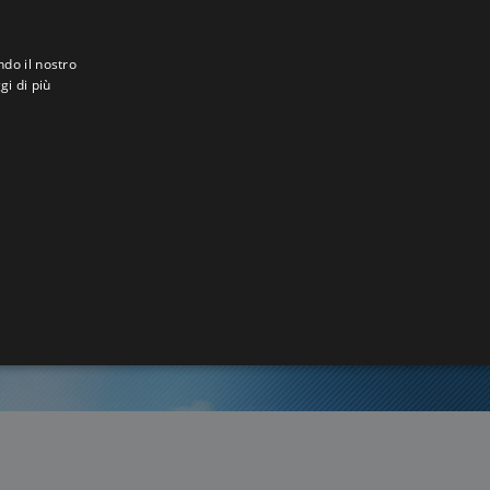
ndo il nostro
gi di più
rick
0