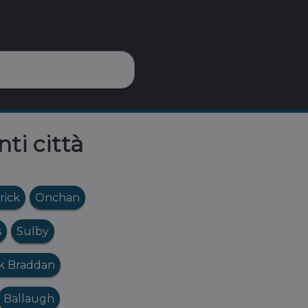
nti città
rick
Onchan
s
Sulby
rk Braddan
Ballaugh