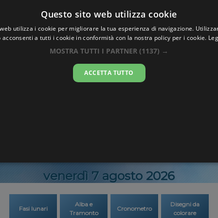
Oraesatta
Questo sito web utilizza cookie
.co
web utilizza i cookie per migliorare la tua esperienza di navigazione. Utilizza
 acconsenti a tutti i cookie in conformità con la nostra policy per i cookie.
Leg
a Esatta
Port Sode
MOSTRA TUTTI I PARTNER
(1137) →
ACCETTA TUTTO
12:08:3
venerdì 7 agosto 2026
Alba e
Disegni da
Fasi lunari
Cronometro
Tramonto
colorare