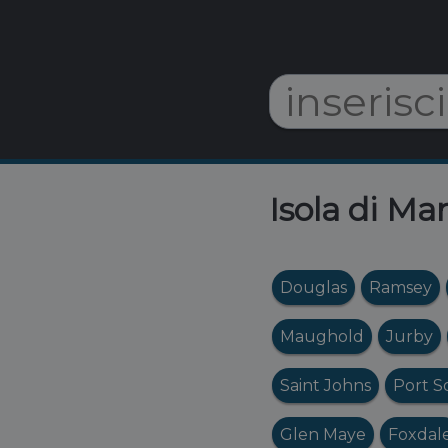
Isola di Ma
Douglas
Ramsey
Maughold
Jurby
Saint Johns
Port S
Glen Maye
Foxdal