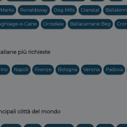
 Marks
Ronaldsway
Dog Mills
Cranstal
Ballakin
ghlaige-e-Caine
Orrisdale
Ballacarnane Beg
Cro
italiane più richieste
rino
Napoli
Firenze
Bologna
Verona
Padova
ncipali ciittà del mondo