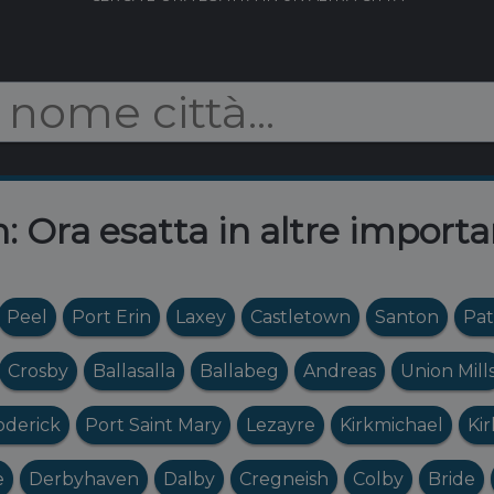
n: Ora esatta in altre importa
Peel
Port Erin
Laxey
Castletown
Santon
Pat
Crosby
Ballasalla
Ballabeg
Andreas
Union Mill
oderick
Port Saint Mary
Lezayre
Kirkmichael
Ki
e
Derbyhaven
Dalby
Cregneish
Colby
Bride