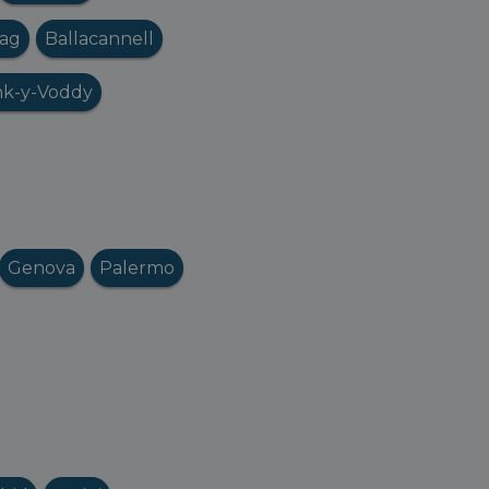
nag
Ballacannell
nk-y-Voddy
Genova
Palermo