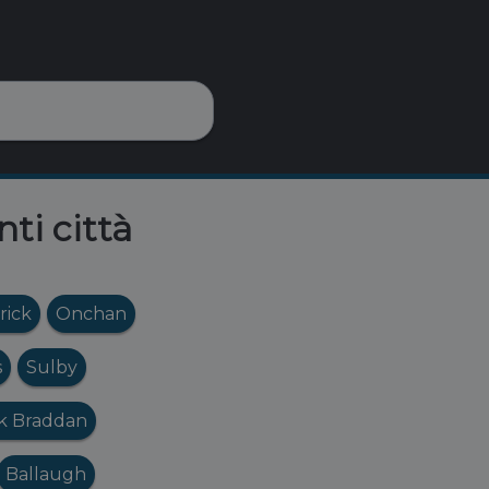
nti città
rick
Onchan
s
Sulby
rk Braddan
Ballaugh