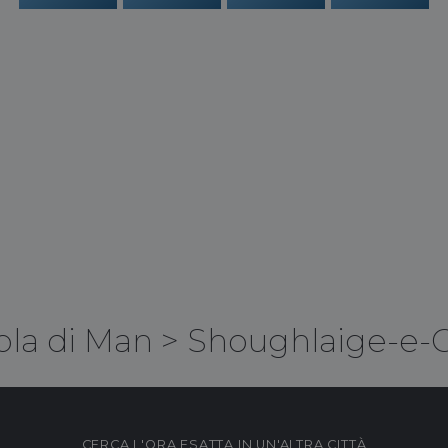
ola di Man
>
Shoughlaige-e-
CERCA L'ORA ESATTA IN UN'ALTRA CITTÀ