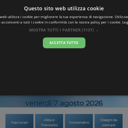
Oraesatta
Questo sito web utilizza cookie
.co
web utilizza i cookie per migliorare la tua esperienza di navigazione. Utilizza
 acconsenti a tutti i cookie in conformità con la nostra policy per i cookie.
Leg
atta
Shoughlaige-
MOSTRA TUTTI I PARTNER
(1137) →
ACCETTA TUTTO
22:08:2
venerdì 7 agosto 2026
Alba e
Disegni da
Fasi lunari
Cronometro
Tramonto
colorare