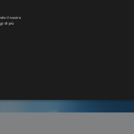
ndo il nostro
gi di più
e-Caine
8