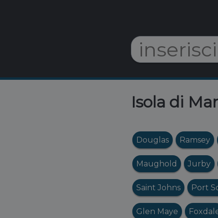
Isola di Ma
Douglas
Ramsey
Maughold
Jurby
Saint Johns
Port S
Glen Maye
Foxdal