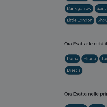
Barregarrow
Saint
Little London
Shou
Ora Esatta: le città 
Roma
Milano
To
Brescia
Ora Esatta nelle pri