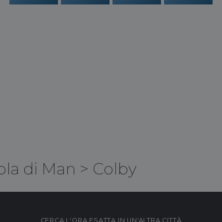
ola di Man
>
Colby
CERCA L'ORA ESATTA IN UN'ALTRA CITTÀ