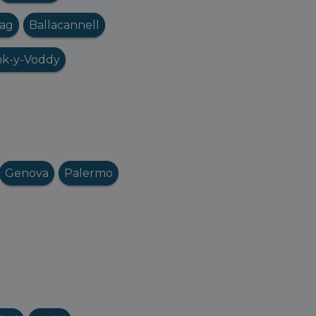
nag
Ballacannell
nk-y-Voddy
Genova
Palermo