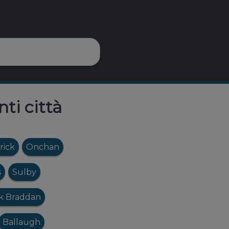
nti città
rick
Onchan
s
Sulby
rk Braddan
Ballaugh