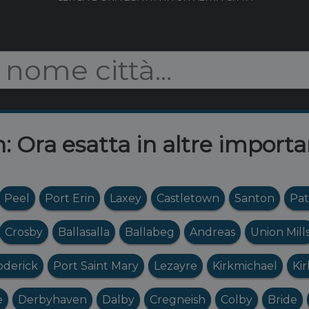
n: Ora esatta in altre importa
Peel
Port Erin
Laxey
Castletown
Santon
Pat
Crosby
Ballasalla
Ballabeg
Andreas
Union Mill
oderick
Port Saint Mary
Lezayre
Kirkmichael
Ki
e
Derbyhaven
Dalby
Cregneish
Colby
Bride