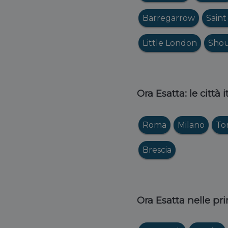
Barregarrow
Saint
Little London
Shou
Ora Esatta: le città 
Roma
Milano
To
Brescia
Ora Esatta nelle pri