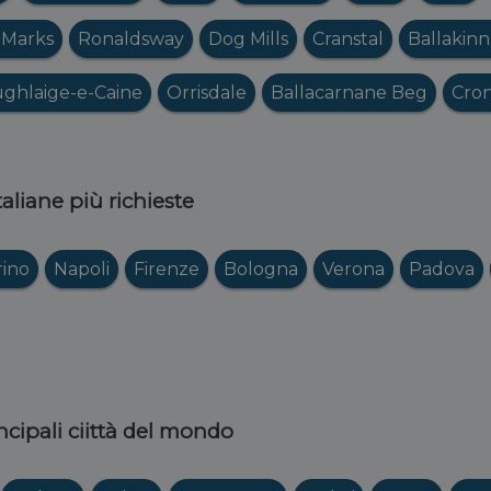
 Marks
Ronaldsway
Dog Mills
Cranstal
Ballakin
ghlaige-e-Caine
Orrisdale
Ballacarnane Beg
Cro
italiane più richieste
rino
Napoli
Firenze
Bologna
Verona
Padova
ncipali ciittà del mondo