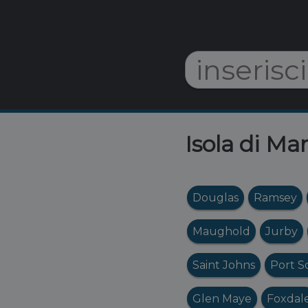
Isola di Ma
Douglas
Ramsey
Maughold
Jurby
Saint Johns
Port S
Glen Maye
Foxdal