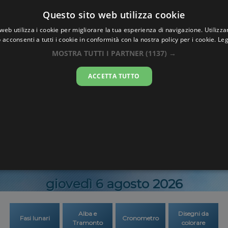
Oraesatta
Questo sito web utilizza cookie
.co
web utilizza i cookie per migliorare la tua esperienza di navigazione. Utilizza
 acconsenti a tutti i cookie in conformità con la nostra policy per i cookie.
Leg
Ora Esatta
Colby
MOSTRA TUTTI I PARTNER
(1137) →
ACCETTA TUTTO
18:51:11
giovedì 6 agosto 2026
Alba e
Disegni da
Fasi lunari
Cronometro
Tramonto
colorare