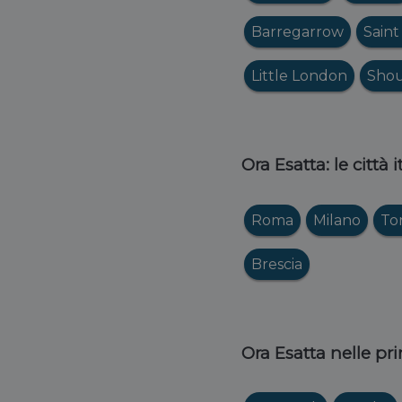
Barregarrow
Saint
Little London
Shou
Ora Esatta: le città 
Roma
Milano
To
Brescia
Ora Esatta nelle pri