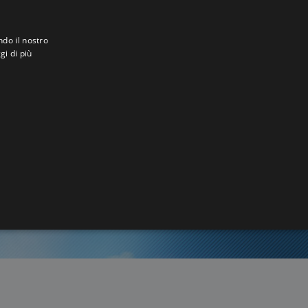
ndo il nostro
gi di più
ael
0