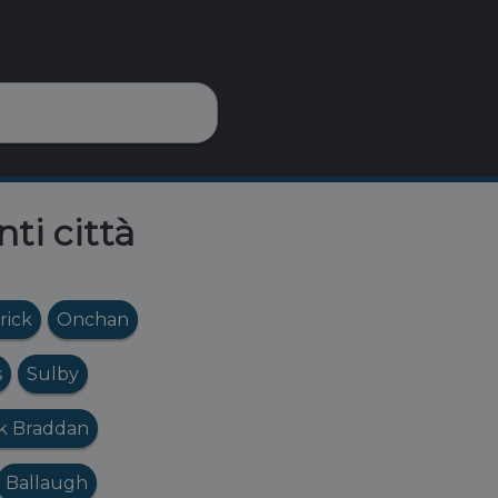
nti città
rick
Onchan
s
Sulby
rk Braddan
Ballaugh