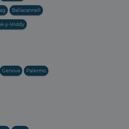
nag
Ballacannell
nk-y-Voddy
Genova
Palermo