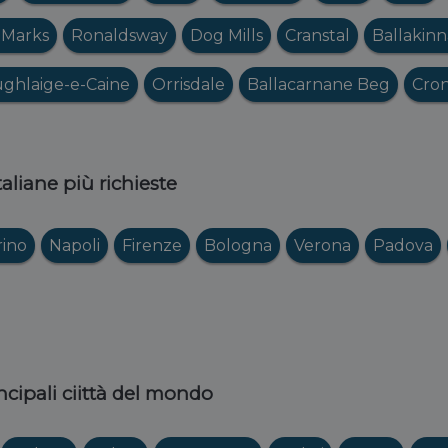
 Marks
Ronaldsway
Dog Mills
Cranstal
Ballakin
ghlaige-e-Caine
Orrisdale
Ballacarnane Beg
Cro
italiane più richieste
rino
Napoli
Firenze
Bologna
Verona
Padova
ncipali ciittà del mondo