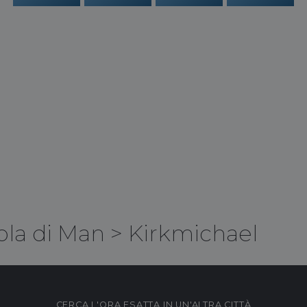
ola di Man
>
Kirkmichael
CERCA L'ORA ESATTA IN UN'ALTRA CITTÀ