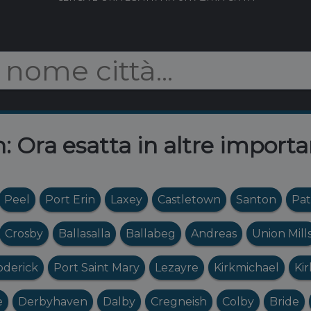
n: Ora esatta in altre importa
Peel
Port Erin
Laxey
Castletown
Santon
Pat
Crosby
Ballasalla
Ballabeg
Andreas
Union Mill
oderick
Port Saint Mary
Lezayre
Kirkmichael
Ki
e
Derbyhaven
Dalby
Cregneish
Colby
Bride