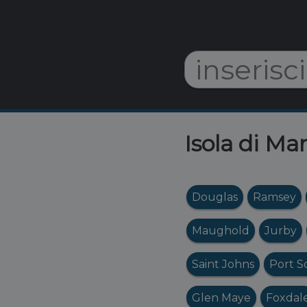
Isola di Ma
Douglas
Ramsey
Maughold
Jurby
Saint Johns
Port S
Glen Maye
Foxdal