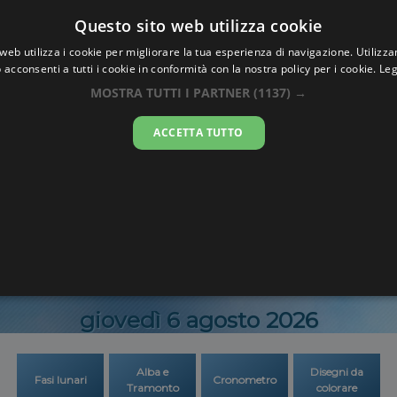
Oraesatta
Questo sito web utilizza cookie
.co
web utilizza i cookie per migliorare la tua esperienza di navigazione. Utilizza
 acconsenti a tutti i cookie in conformità con la nostra policy per i cookie.
Leg
a Esatta
Kirkmich
MOSTRA TUTTI I PARTNER
(1137) →
ACCETTA TUTTO
23:28:4
giovedì 6 agosto 2026
Alba e
Disegni da
Fasi lunari
Cronometro
Tramonto
colorare