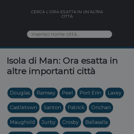
CERCA L'ORA ESATTA IN UN'ALTRA
CITTÀ
Isola di Man: Ora esatta in
altre importanti città
Douglas
Ramsey
Peel
Port Erin
Laxey
Castletown
Santon
Patrick
Onchan
Maughold
Jurby
Crosby
Ballasalla