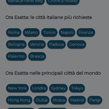
Ballacarnane Beg
Cronk-y-Voddy
Ora Esatta: le città italiane più richieste
Roma
Milano
Torino
Napoli
Firenze
Bologna
Verona
Padova
Genova
Palermo
Brescia
Ora Esatta nelle principali ciittà del mondo
New York
Londra
Sydney
Tokyo
Hong Kong
Dubai
Mosca
Madrid
Parigi