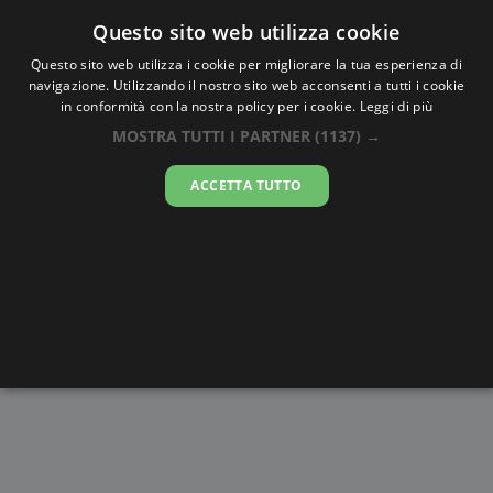
Oraesatta
.co
Questo sito web utilizza cookie
Questo sito web utilizza i cookie per migliorare la tua esperienza di
navigazione. Utilizzando il nostro sito web acconsenti a tutti i cookie
Ora Esatta
Port Saint Mary
in conformità con la nostra policy per i cookie.
Leggi di più
MOSTRA TUTTI I PARTNER
(1137) →
17:35:18
ACCETTA TUTTO
sabato 8 agosto 2026
Alba e
Disegni da
Fasi lunari
Cronometro
Tramonto
colorare