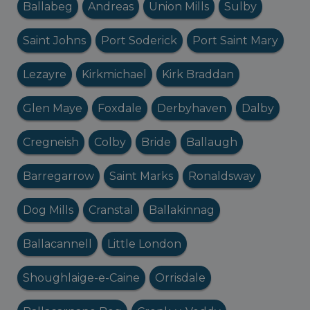
Ballabeg
Andreas
Union Mills
Sulby
Saint Johns
Port Soderick
Port Saint Mary
Lezayre
Kirkmichael
Kirk Braddan
Glen Maye
Foxdale
Derbyhaven
Dalby
Cregneish
Colby
Bride
Ballaugh
Barregarrow
Saint Marks
Ronaldsway
Dog Mills
Cranstal
Ballakinnag
Ballacannell
Little London
Shoughlaige-e-Caine
Orrisdale