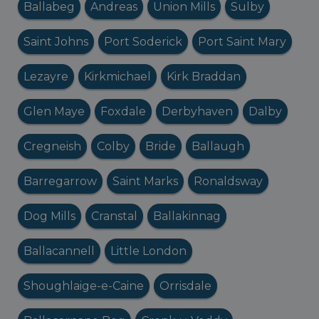
Ballabeg
Andreas
Union Mills
Sulby
Saint Johns
Port Soderick
Port Saint Mary
Lezayre
Kirkmichael
Kirk Braddan
Glen Maye
Foxdale
Derbyhaven
Dalby
Cregneish
Colby
Bride
Ballaugh
Barregarrow
Saint Marks
Ronaldsway
Dog Mills
Cranstal
Ballakinnag
Ballacannell
Little London
Shoughlaige-e-Caine
Orrisdale