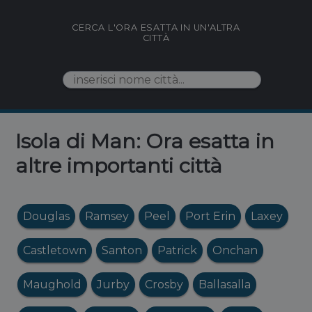
CERCA L'ORA ESATTA IN UN'ALTRA
CITTÀ
Isola di Man: Ora esatta in
altre importanti città
Douglas
Ramsey
Peel
Port Erin
Laxey
Castletown
Santon
Patrick
Onchan
Maughold
Jurby
Crosby
Ballasalla