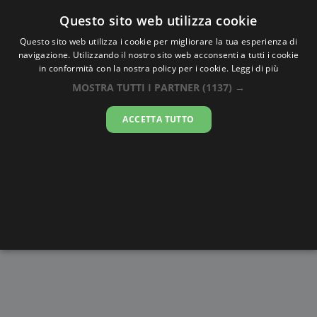
Oraesatta
.co
Questo sito web utilizza cookie
Questo sito web utilizza i cookie per migliorare la tua esperienza di
navigazione. Utilizzando il nostro sito web acconsenti a tutti i cookie
Ora Esatta
Foxdale
in conformità con la nostra policy per i cookie.
Leggi di più
MOSTRA TUTTI I PARTNER
(1137) →
09:54:15
ACCETTA TUTTO
sabato 8 agosto 2026
Alba e
Disegni da
Fasi lunari
Cronometro
Tramonto
colorare