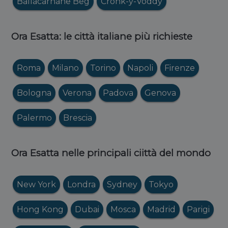
Ballacarnane Beg
Cronk-y-Voddy
Ora Esatta: le città italiane più richieste
Roma
Milano
Torino
Napoli
Firenze
Bologna
Verona
Padova
Genova
Palermo
Brescia
Ora Esatta nelle principali ciittà del mondo
New York
Londra
Sydney
Tokyo
Hong Kong
Dubai
Mosca
Madrid
Parigi