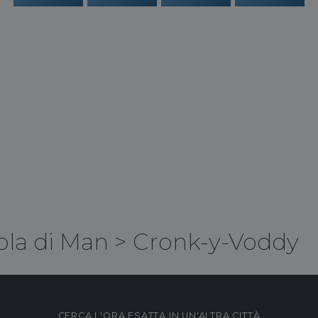
ola di Man
>
Cronk-y-Voddy
CERCA L'ORA ESATTA IN UN'ALTRA CITTÀ