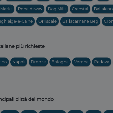
 Marks
Ronaldsway
Dog Mills
Cranstal
Ballakin
ghlaige-e-Caine
Orrisdale
Ballacarnane Beg
Cro
italiane più richieste
rino
Napoli
Firenze
Bologna
Verona
Padova
ncipali ciittà del mondo