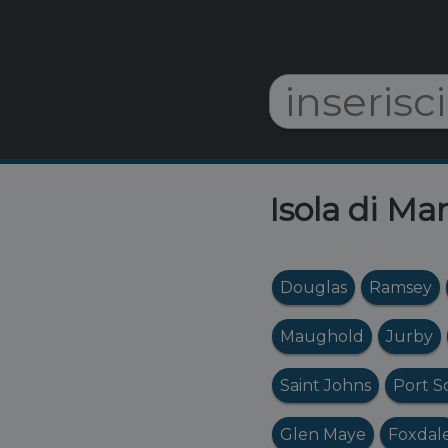
Isola di Ma
Douglas
Ramsey
Maughold
Jurby
Saint Johns
Port S
Glen Maye
Foxdal