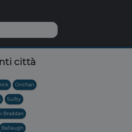
nti città
rick
Onchan
s
Sulby
rk Braddan
Ballaugh