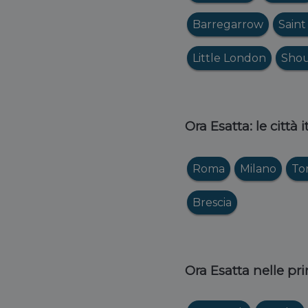
Barregarrow
Saint
Little London
Shou
Ora Esatta: le città 
Roma
Milano
To
Brescia
Ora Esatta nelle pri