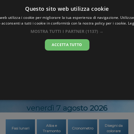
Oraesatta
Questo sito web utilizza cookie
.co
web utilizza i cookie per migliorare la tua esperienza di navigazione. Utilizza
 acconsenti a tutti i cookie in conformità con la nostra policy per i cookie.
Leg
 Esatta
Cronk-y-V
MOSTRA TUTTI I PARTNER
(1137) →
ACCETTA TUTTO
23:40:5
venerdì 7 agosto 2026
Alba e
Disegni da
Fasi lunari
Cronometro
Tramonto
colorare