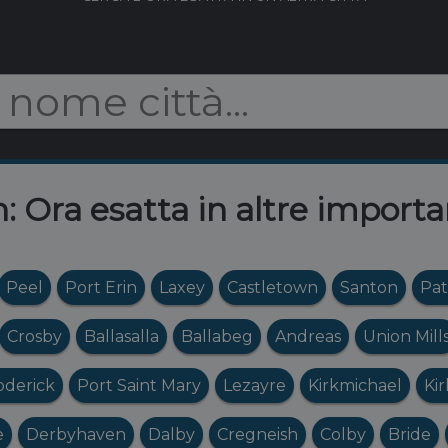
n: Ora esatta in altre importa
Peel
Port Erin
Laxey
Castletown
Santon
Pat
Crosby
Ballasalla
Ballabeg
Andreas
Union Mill
oderick
Port Saint Mary
Lezayre
Kirkmichael
Ki
e
Derbyhaven
Dalby
Cregneish
Colby
Bride