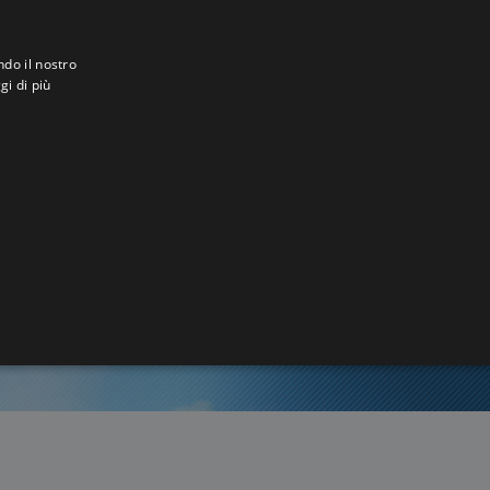
ndo il nostro
gi di più
oddy
5