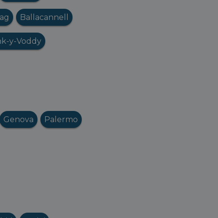
nag
Ballacannell
nk-y-Voddy
Genova
Palermo