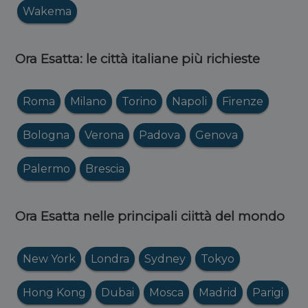
Wakema
Ora Esatta: le città italiane più richieste
Roma
Milano
Torino
Napoli
Firenze
Bologna
Verona
Padova
Genova
Palermo
Brescia
Ora Esatta nelle principali ciittà del mondo
New York
Londra
Sydney
Tokyo
Hong Kong
Dubai
Mosca
Madrid
Parigi