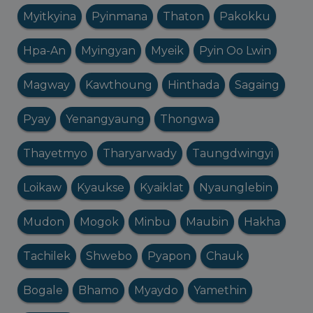
Myitkyina
Pyinmana
Thaton
Pakokku
Hpa-An
Myingyan
Myeik
Pyin Oo Lwin
Magway
Kawthoung
Hinthada
Sagaing
Pyay
Yenangyaung
Thongwa
Thayetmyo
Tharyarwady
Taungdwingyi
Loikaw
Kyaukse
Kyaiklat
Nyaunglebin
Mudon
Mogok
Minbu
Maubin
Hakha
Tachilek
Shwebo
Pyapon
Chauk
Bogale
Bhamo
Myaydo
Yamethin