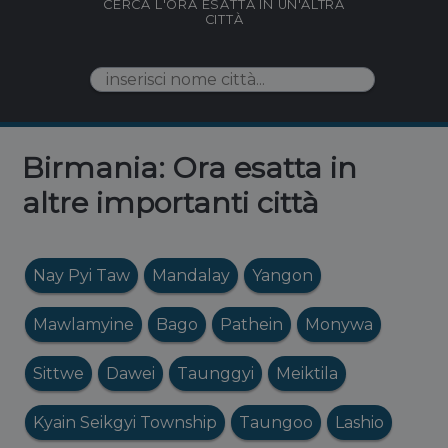
CERCA L'ORA ESATTA IN UN'ALTRA
CITTÀ
Birmania: Ora esatta in
altre importanti città
Nay Pyi Taw
Mandalay
Yangon
Mawlamyine
Bago
Pathein
Monywa
Sittwe
Dawei
Taunggyi
Meiktila
Kyain Seikgyi Township
Taungoo
Lashio