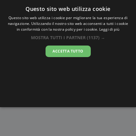
Oraesatta
.co
Questo sito web utilizza cookie
Questo sito web utilizza i cookie per migliorare la tua esperienza di
navigazione. Utilizzando il nostro sito web acconsenti a tutti i cookie
Ora Esatta
Kyaukse
in conformità con la nostra policy per i cookie.
Leggi di più
MOSTRA TUTTI I PARTNER
(1137) →
02:52:58
ACCETTA TUTTO
venerdì 7 agosto 2026
Alba e
Disegni da
Fasi lunari
Cronometro
Tramonto
colorare