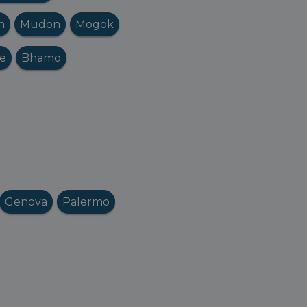
n
Mudon
Mogok
e
Bhamo
Genova
Palermo