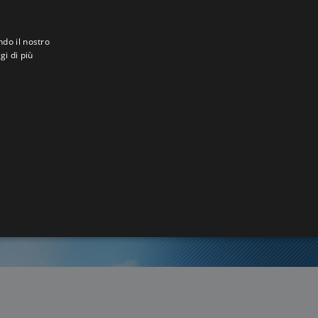
ndo il nostro
gi di più
n
6