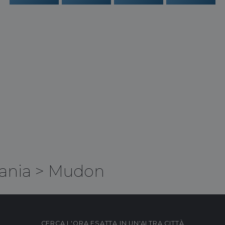
ania
>
Mudon
CERCA L'ORA ESATTA IN UN'ALTRA CITTÀ