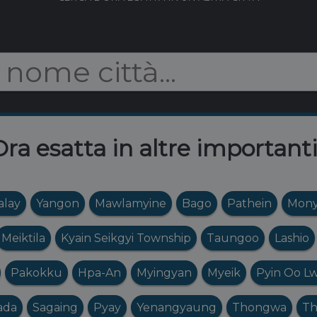
ra esatta in altre importanti
lay
Yangon
Mawlamyine
Bago
Pathein
Mon
Meiktila
Kyain Seikgyi Township
Taungoo
Lashio
Pakokku
Hpa-An
Myingyan
Myeik
Pyin Oo Lw
ada
Sagaing
Pyay
Yenangyaung
Thongwa
Th