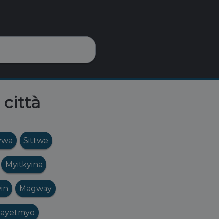
 città
ywa
Sittwe
Myitkyina
in
Magway
ayetmyo