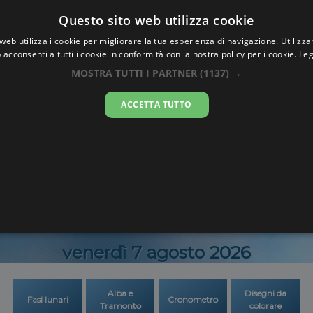
Oraesatta
Questo sito web utilizza cookie
.co
web utilizza i cookie per migliorare la tua esperienza di navigazione. Utilizza
 acconsenti a tutti i cookie in conformità con la nostra policy per i cookie.
Leg
Ora Esatta
Mudo
MOSTRA TUTTI I PARTNER
(1137) →
ACCETTA TUTTO
00:08:2
venerdì 7 agosto 2026
Alba e
Disegni da
Fasi lunari
Cronometro
Tramonto
colorare