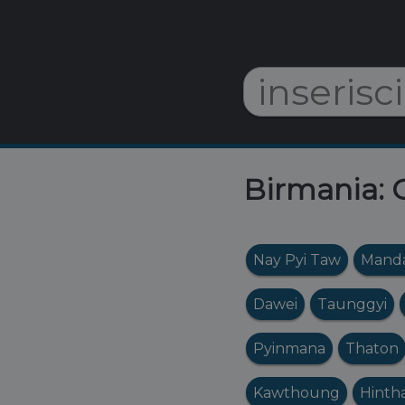
Birmania: O
Nay Pyi Taw
Manda
Dawei
Taunggyi
Pyinmana
Thaton
Kawthoung
Hinth