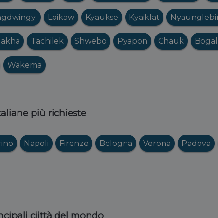
gdwingyi
Loikaw
Kyaukse
Kyaiklat
Nyaunglebi
akha
Tachilek
Shwebo
Pyapon
Chauk
Bogal
Wakema
italiane più richieste
rino
Napoli
Firenze
Bologna
Verona
Padova
ncipali ciittà del mondo