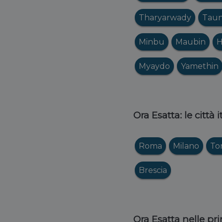
Tharyarwady
Taun
Minbu
Maubin
H
Myaydo
Yamethin
Ora Esatta: le città 
Roma
Milano
To
Brescia
Ora Esatta nelle pri