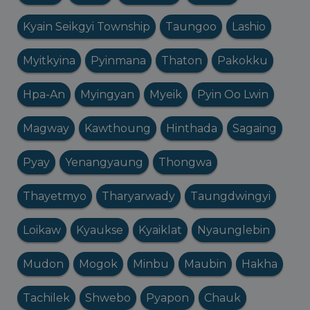
Kyain Seikgyi Township
Taungoo
Lashio
Myitkyina
Pyinmana
Thaton
Pakokku
Hpa-An
Myingyan
Myeik
Pyin Oo Lwin
Magway
Kawthoung
Hinthada
Sagaing
Pyay
Yenangyaung
Thongwa
Thayetmyo
Tharyarwady
Taungdwingyi
Loikaw
Kyaukse
Kyaiklat
Nyaunglebin
Mudon
Mogok
Minbu
Maubin
Hakha
Tachilek
Shwebo
Pyapon
Chauk