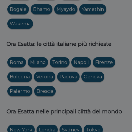
Bogale
Bhamo
Myaydo
Yamethin
Wakema
Ora Esatta: le città italiane più richieste
Roma
Milano
Torino
Napoli
Firenze
Bologna
Verona
Padova
Genova
Palermo
Brescia
Ora Esatta nelle principali ciittà del mondo
New York
Londra
Sydney
Tokyo