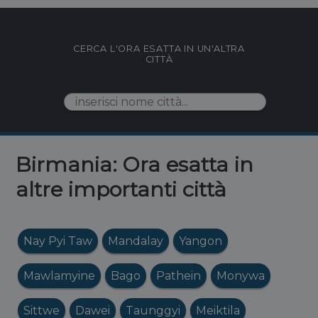
CERCA L'ORA ESATTA IN UN'ALTRA
CITTÀ
Birmania: Ora esatta in
altre importanti città
Nay Pyi Taw
Mandalay
Yangon
Mawlamyine
Bago
Pathein
Monywa
Sittwe
Dawei
Taunggyi
Meiktila