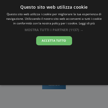
Oraesatta
.co
Questo sito web utilizza cookie
Questo sito web utilizza i cookie per migliorare la tua esperienza di
navigazione. Utilizzando il nostro sito web acconsenti a tutti i cookie
Ora Esatta
Thongwa
in conformità con la nostra policy per i cookie.
Leggi di più
MOSTRA TUTTI I PARTNER
(1137) →
21:13:42
ACCETTA TUTTO
domenica 9 agosto 2026
Mappe e
Alba e
Calendari
Cronometro
stradario
Tramonto
Disegni da
colorare