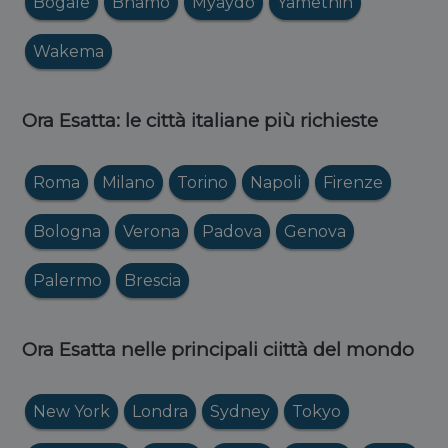
Bogale
Bhamo
Myaydo
Yamethin
Wakema
Ora Esatta: le città italiane più richieste
Roma
Milano
Torino
Napoli
Firenze
Bologna
Verona
Padova
Genova
Palermo
Brescia
Ora Esatta nelle principali ciittà del mondo
New York
Londra
Sydney
Tokyo