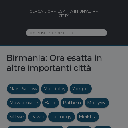
CERCA L'ORA ESATTA IN UN'ALTRA
CITTÀ
Birmania: Ora esatta in
altre importanti città
Nay Pyi Taw
Mandalay
Yangon
Mawlamyine
Bago
Pathein
Monywa
Sittwe
Dawei
Taunggyi
Meiktila