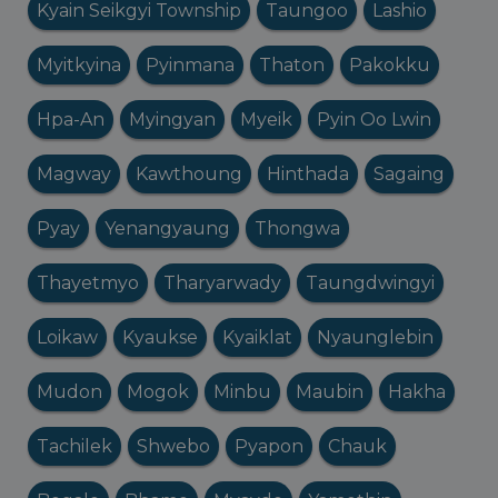
Kyain Seikgyi Township
Taungoo
Lashio
Myitkyina
Pyinmana
Thaton
Pakokku
Hpa-An
Myingyan
Myeik
Pyin Oo Lwin
Magway
Kawthoung
Hinthada
Sagaing
Pyay
Yenangyaung
Thongwa
Thayetmyo
Tharyarwady
Taungdwingyi
Loikaw
Kyaukse
Kyaiklat
Nyaunglebin
Mudon
Mogok
Minbu
Maubin
Hakha
Tachilek
Shwebo
Pyapon
Chauk