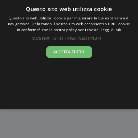
Oraesatta
.co
Questo sito web utilizza cookie
Questo sito web utilizza i cookie per migliorare la tua esperienza di
navigazione. Utilizzando il nostro sito web acconsenti a tutti i cookie
Ora Esatta
Thayetmyo
in conformità con la nostra policy per i cookie.
Leggi di più
MOSTRA TUTTI I PARTNER
(1137) →
19:58:17
ACCETTA TUTTO
sabato 8 agosto 2026
Alba e
Disegni da
Fasi lunari
Cronometro
Tramonto
colorare