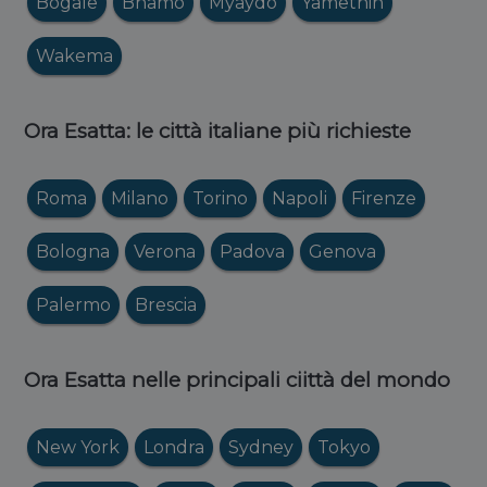
Bogale
Bhamo
Myaydo
Yamethin
Wakema
Ora Esatta: le città italiane più richieste
Roma
Milano
Torino
Napoli
Firenze
Bologna
Verona
Padova
Genova
Palermo
Brescia
Ora Esatta nelle principali ciittà del mondo
New York
Londra
Sydney
Tokyo