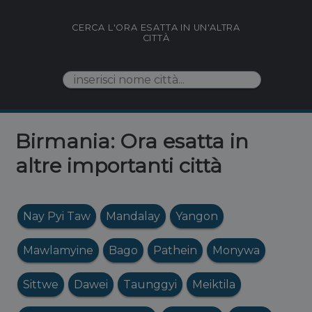
CERCA L'ORA ESATTA IN UN'ALTRA
CITTÀ
Birmania: Ora esatta in
altre importanti città
Nay Pyi Taw
Mandalay
Yangon
Mawlamyine
Bago
Pathein
Monywa
Sittwe
Dawei
Taunggyi
Meiktila