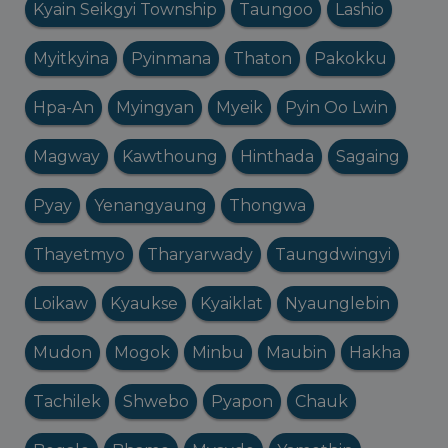
Kyain Seikgyi Township
Taungoo
Lashio
Myitkyina
Pyinmana
Thaton
Pakokku
Hpa-An
Myingyan
Myeik
Pyin Oo Lwin
Magway
Kawthoung
Hinthada
Sagaing
Pyay
Yenangyaung
Thongwa
Thayetmyo
Tharyarwady
Taungdwingyi
Loikaw
Kyaukse
Kyaiklat
Nyaunglebin
Mudon
Mogok
Minbu
Maubin
Hakha
Tachilek
Shwebo
Pyapon
Chauk