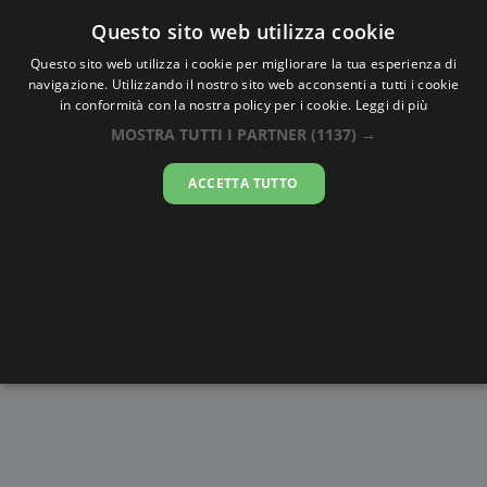
Oraesatta
.co
Questo sito web utilizza cookie
Questo sito web utilizza i cookie per migliorare la tua esperienza di
navigazione. Utilizzando il nostro sito web acconsenti a tutti i cookie
Ora Esatta
Nay Pyi Taw
in conformità con la nostra policy per i cookie.
Leggi di più
MOSTRA TUTTI I PARTNER
(1137) →
09:04:06
ACCETTA TUTTO
sabato 8 agosto 2026
Alba e
Disegni da
Fasi lunari
Cronometro
Tramonto
colorare