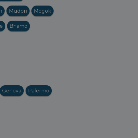
n
Mudon
Mogok
e
Bhamo
Genova
Palermo