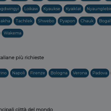
gdwingyi
Loikaw
Kyaukse
Kyaiklat
Nyaunglebi
akha
Tachilek
Shwebo
Pyapon
Chauk
Bogal
Wakema
italiane più richieste
rino
Napoli
Firenze
Bologna
Verona
Padova
ncipali ciittà del mondo