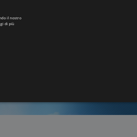
ndo il nostro
gi di più
na
0