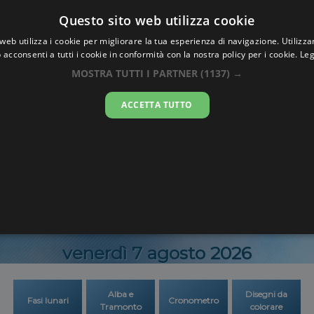
Oraesatta
Questo sito web utilizza cookie
.co
web utilizza i cookie per migliorare la tua esperienza di navigazione. Utilizza
 acconsenti a tutti i cookie in conformità con la nostra policy per i cookie.
Leg
ra Esatta
Myitkyi
MOSTRA TUTTI I PARTNER
(1137) →
ACCETTA TUTTO
09:41:1
venerdì 7 agosto 2026
Alba e
Disegni da
Fasi lunari
Cronometro
Tramonto
colorare