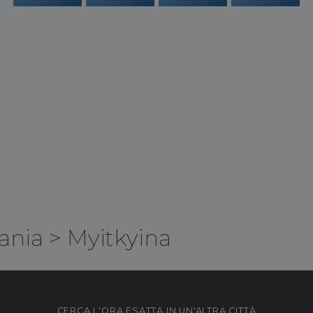
ania
>
Myitkyina
CERCA L'ORA ESATTA IN UN'ALTRA CITTÀ