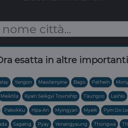
ra esatta in altre importanti
lay
Yangon
Mawlamyine
Bago
Pathein
Mon
Meiktila
Kyain Seikgyi Township
Taungoo
Lashio
Pakokku
Hpa-An
Myingyan
Myeik
Pyin Oo Lw
ada
Sagaing
Pyay
Yenangyaung
Thongwa
Th