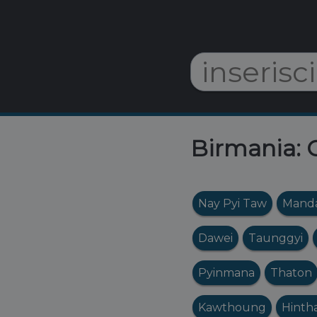
Birmania: O
Nay Pyi Taw
Manda
Dawei
Taunggyi
Pyinmana
Thaton
Kawthoung
Hinth