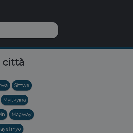
 città
ywa
Sittwe
Myitkyina
in
Magway
ayetmyo