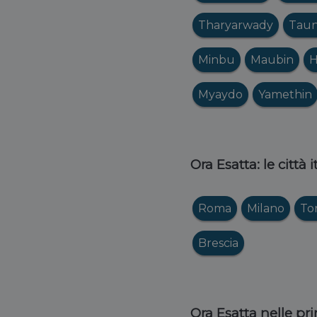
Tharyarwady
Taun
Minbu
Maubin
H
Myaydo
Yamethin
Ora Esatta: le città 
Roma
Milano
To
Brescia
Ora Esatta nelle pri