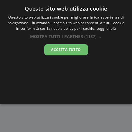
Oraesatta
.co
Questo sito web utilizza cookie
Questo sito web utilizza i cookie per migliorare la tua esperienza di
navigazione. Utilizzando il nostro sito web acconsenti a tutti i cookie
Ora Esatta
Nyaunglebin
in conformità con la nostra policy per i cookie.
Leggi di più
MOSTRA TUTTI I PARTNER
(1137) →
23:37:07
ACCETTA TUTTO
giovedì 6 agosto 2026
Alba e
Disegni da
Fasi lunari
Cronometro
Tramonto
colorare