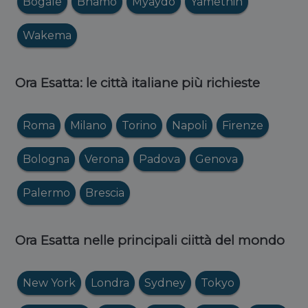
Bogale
Bhamo
Myaydo
Yamethin
Wakema
Ora Esatta: le città italiane più richieste
Roma
Milano
Torino
Napoli
Firenze
Bologna
Verona
Padova
Genova
Palermo
Brescia
Ora Esatta nelle principali ciittà del mondo
New York
Londra
Sydney
Tokyo