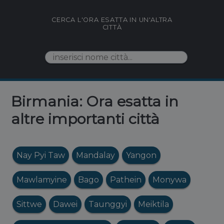
CERCA L'ORA ESATTA IN UN'ALTRA
CITTÀ
Birmania: Ora esatta in
altre importanti città
Nay Pyi Taw
Mandalay
Yangon
Mawlamyine
Bago
Pathein
Monywa
Sittwe
Dawei
Taunggyi
Meiktila