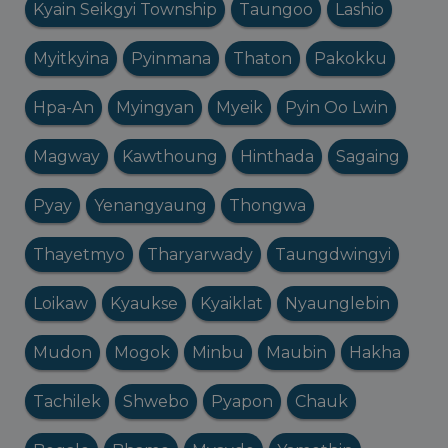
Kyain Seikgyi Township
Taungoo
Lashio
Myitkyina
Pyinmana
Thaton
Pakokku
Hpa-An
Myingyan
Myeik
Pyin Oo Lwin
Magway
Kawthoung
Hinthada
Sagaing
Pyay
Yenangyaung
Thongwa
Thayetmyo
Tharyarwady
Taungdwingyi
Loikaw
Kyaukse
Kyaiklat
Nyaunglebin
Mudon
Mogok
Minbu
Maubin
Hakha
Tachilek
Shwebo
Pyapon
Chauk