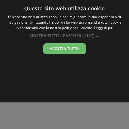
Oraesatta
.co
Questo sito web utilizza cookie
Questo sito web utilizza i cookie per migliorare la tua esperienza di
navigazione. Utilizzando il nostro sito web acconsenti a tutti i cookie
Ora Esatta
Taungoo
in conformità con la nostra policy per i cookie.
Leggi di più
MOSTRA TUTTI I PARTNER
(1137) →
11:05:37
ACCETTA TUTTO
domenica 9 agosto 2026
Alba e
Disegni da
Fasi lunari
Cronometro
Tramonto
colorare