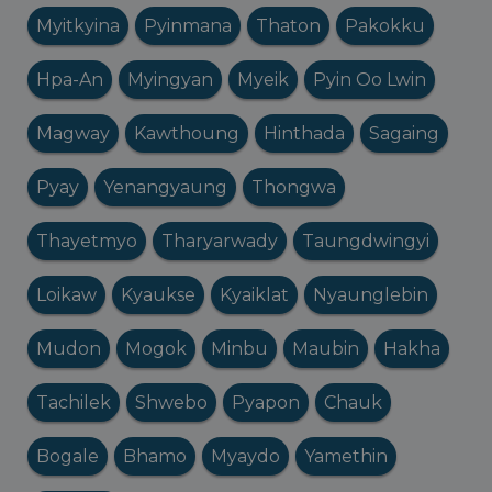
Myitkyina
Pyinmana
Thaton
Pakokku
Hpa-An
Myingyan
Myeik
Pyin Oo Lwin
Magway
Kawthoung
Hinthada
Sagaing
Pyay
Yenangyaung
Thongwa
Thayetmyo
Tharyarwady
Taungdwingyi
Loikaw
Kyaukse
Kyaiklat
Nyaunglebin
Mudon
Mogok
Minbu
Maubin
Hakha
Tachilek
Shwebo
Pyapon
Chauk
Bogale
Bhamo
Myaydo
Yamethin