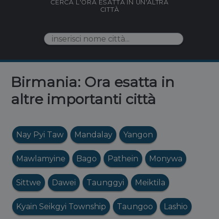
CERCA L'ORA ESATTA IN UN'ALTRA
CITTÀ
Birmania: Ora esatta in
altre importanti città
Nay Pyi Taw
Mandalay
Yangon
Mawlamyine
Bago
Pathein
Monywa
Sittwe
Dawei
Taunggyi
Meiktila
Kyain Seikgyi Township
Taungoo
Lashio