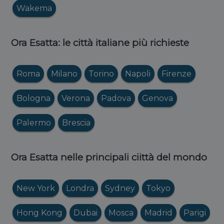
Wakema
Ora Esatta: le città italiane più richieste
Roma
Milano
Torino
Napoli
Firenze
Bologna
Verona
Padova
Genova
Palermo
Brescia
Ora Esatta nelle principali ciittà del mondo
New York
Londra
Sydney
Tokyo
Hong Kong
Dubai
Mosca
Madrid
Parigi