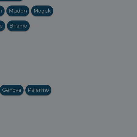
n
Mudon
Mogok
e
Bhamo
Genova
Palermo