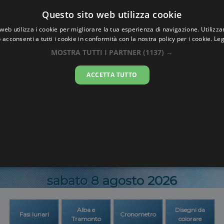
Oraesatta
Questo sito web utilizza cookie
.co
web utilizza i cookie per migliorare la tua esperienza di navigazione. Utilizza
 acconsenti a tutti i cookie in conformità con la nostra policy per i cookie.
Leg
ra Esatta
Myingy
MOSTRA TUTTI I PARTNER
(1137) →
ACCETTA TUTTO
15:43:1
sabato 8 agosto 2026
Alba e
Disegni da
Fasi lunari
Cronometro
Tramonto
colorare