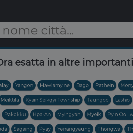
ra esatta in altre importanti
lay
Yangon
Mawlamyine
Bago
Pathein
Mon
Meiktila
Kyain Seikgyi Township
Taungoo
Lashio
Pakokku
Hpa-An
Myingyan
Myeik
Pyin Oo Lw
ada
Sagaing
Pyay
Yenangyaung
Thongwa
Th