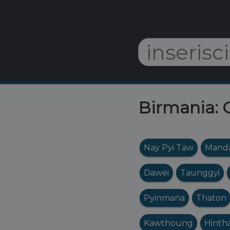
Birmania: O
Nay Pyi Taw
Manda
Dawei
Taunggyi
Pyinmana
Thaton
Kawthoung
Hinth