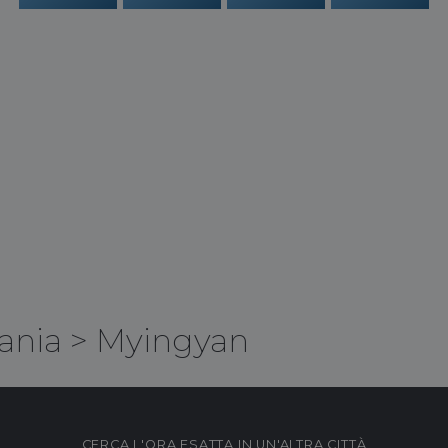
ania
>
Myingyan
CERCA L'ORA ESATTA IN UN'ALTRA CITTÀ