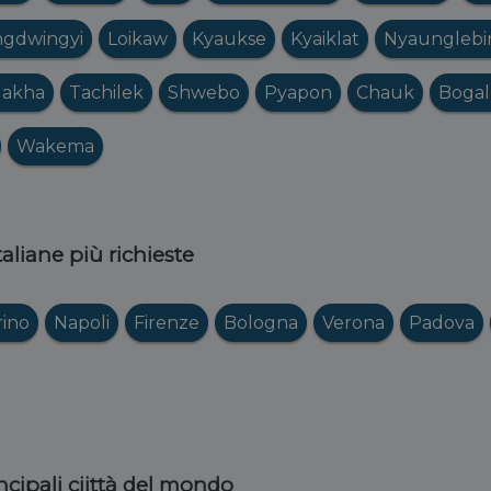
gdwingyi
Loikaw
Kyaukse
Kyaiklat
Nyaunglebi
akha
Tachilek
Shwebo
Pyapon
Chauk
Bogal
Wakema
italiane più richieste
rino
Napoli
Firenze
Bologna
Verona
Padova
ncipali ciittà del mondo