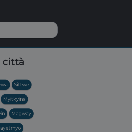
 città
ywa
Sittwe
Myitkyina
in
Magway
ayetmyo