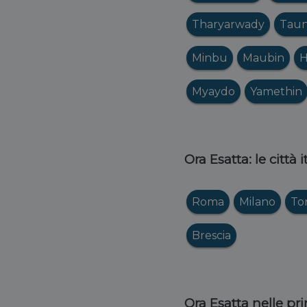
Tharyarwady
Taun
Minbu
Maubin
H
Myaydo
Yamethin
Ora Esatta: le città 
Roma
Milano
To
Brescia
Ora Esatta nelle pri