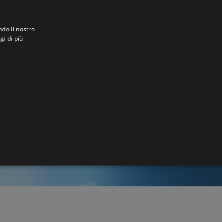
ndo il nostro
gi di più
an
7